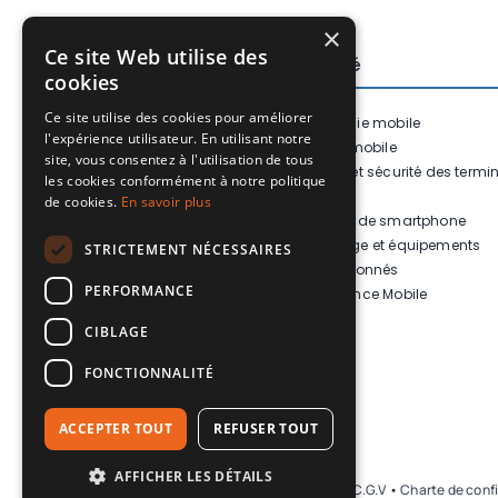
×
Ce site Web utilise des
Notre entreprise
Mobilité
cookies
Ce site utilise des cookies pour améliorer
Le groupe SAPH
Téléphonie mobile
l'expérience utilisateur. En utilisant notre
Recrutement
Internet mobile
site, vous consentez à l'utilisation de tous
Nos partenaires
Gestion et sécurité des termi
les cookies conformément à notre politique
Nos webinars
mobiles
de cookies.
En savoir plus
Saph’Actu
Location de smartphone
Contactez-nous
Recyclage et équipements
STRICTEMENT NÉCESSAIRES
reconditionnés
PERFORMANCE
Infogérance Mobile
CIBLAGE
FONCTIONNALITÉ
ACCEPTER TOUT
REFUSER TOUT
AFFICHER LES DÉTAILS
© 2026Groupe SAPH •
Mentions légales et C.G.V
•
Charte de confi