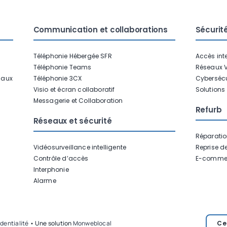
Communication et collaborations
Sécurit
Téléphonie Hébergée SFR
Accès int
Téléphonie Teams
Réseaux 
naux
Téléphonie 3CX
Cybersécu
Visio et écran collaboratif
Solutions 
Messagerie et Collaboration
Refurb
Réseaux et sécurité
Réparatio
Vidéosurveillance intelligente
Reprise d
Contrôle d’accès
E-comme
Interphonie
Alarme
dentialité
• Une solution
Monweblocal
Ce