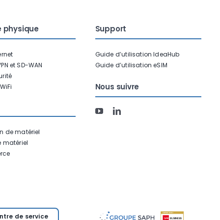
é physique
Support
ernet
Guide d’utilisation IdeaHub
VPN et SD-WAN
Guide d’utilisation eSIM
rité
Nous suivre
WiFi
n de matériel
e matériel
rce
ntre de service