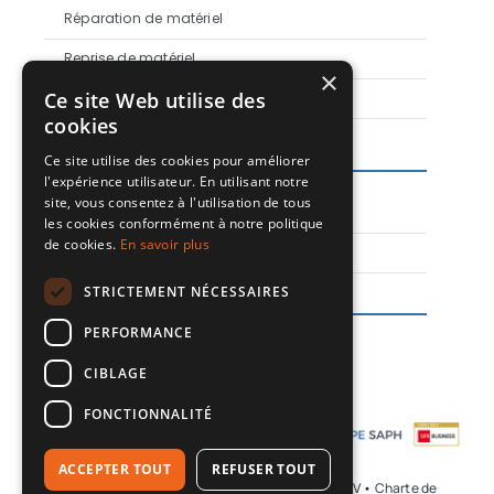
Réparation de matériel
Reprise de matériel
×
Ce site Web utilise des
E-commerce
cookies
Support
Ce site utilise des cookies pour améliorer
l'expérience utilisateur. En utilisant notre
site, vous consentez à l'utilisation de tous
Guide d’utilisation IdeaHub
les cookies conformément à notre politique
de cookies.
En savoir plus
Guide d’utilisation eSIM
STRICTEMENT NÉCESSAIRES
Nous suivre
PERFORMANCE
CIBLAGE
FONCTIONNALITÉ
Centre de
service
ACCEPTER TOUT
REFUSER TOUT
© 2026Groupe SAPH •
Mentions légales et C.G.V
•
Charte de